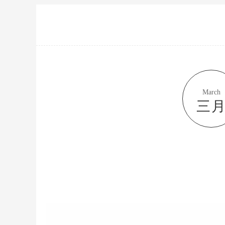
March
三