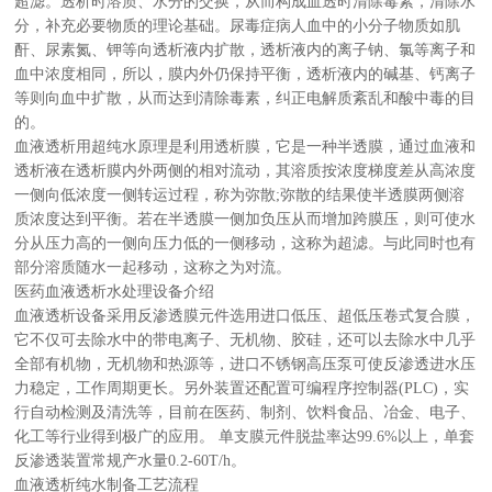
超滤。透析时溶质、水分的交换，从而构成血透时清除毒素，清除水
分，补充必要物质的理论基础。尿毒症病人血中的小分子物质如肌
酐、尿素氮、钾等向透析液内扩散，透析液内的离子钠、氯等离子和
血中浓度相同，所以，膜内外仍保持平衡，透析液内的碱基、钙离子
等则向血中扩散，从而达到清除毒素，纠正电解质紊乱和酸中毒的目
的。
血液透析用超纯水原理是利用透析膜，它是一种半透膜，通过血液和
透析液在透析膜内外两侧的相对流动，其溶质按浓度梯度差从高浓度
一侧向低浓度一侧转运过程，称为弥散;弥散的结果使半透膜两侧溶
质浓度达到平衡。若在半透膜一侧加负压从而增加跨膜压，则可使水
分从压力高的一侧向压力低的一侧移动，这称为超滤。与此同时也有
部分溶质随水一起移动，这称之为对流。
医药血液透析水处理设备介绍
血液透析设备采用反渗透膜元件选用进口低压、超低压卷式复合膜，
它不仅可去除水中的带电离子、无机物、胶硅，还可以去除水中几乎
全部有机物，无机物和热源等，进口不锈钢高压泵可使反渗透进水压
力稳定，工作周期更长。另外装置还配置可编程序控制器(PLC)，实
行自动检测及清洗等，目前在医药、制剂、饮料食品、冶金、电子、
化工等行业得到极广的应用。 单支膜元件脱盐率达99.6%以上，单套
反渗透装置常规产水量0.2-60T/h。
血液透析纯水制备工艺流程