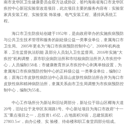
南市龙华区卫生健康委员会双方达成协议，签约海南省海口市龙华区
疾控中心新冠实验室改造项目，此次项目主要的服务内容有：实验室
家具安装工程、实验室装 饰装修、电气安装工程、通排风系统工
程。
海口市卫生防疫站创建于1952年，是由政府举办的实施疾病预防
与公共卫生技术管理和服务的副处级公益一类事业单位，隶属海口市
卫生局。 2005年更名为“海口市疾病预防控制中心”。2008年机构改
革，卫生监督执法职能 及部分人员划入卫生监督局。2016年实施“大
疾控”机构调整，原市职业病防治所和市结核病防治所并入市疾控中
心，人员编制158名；市健康教育所从市疾控中心剥离单独设置，为
隶属海口市疾病预防控制中心的正科级公益 一类事业单位，编制12
名；原海口市皮肤性病防治中心及琼山皮肤性病防治所合并为海口市
皮肤性病和精神病防治所，隶属关系由市卫生局调整为市疾病预防控
制中心，编制为55名。
中心工作场所分为新址和旧址两部分，新址位于琼山区椰海大道
20号，旧址位于龙华区东湖路1号。中心新址项目为海口市政府“十一
五”重点项目之一，总投资1.45亿，占地面积30亩，总建筑面积
27803.5㎡，由办公楼、实 验楼、待命楼和职工食堂四部分组成。