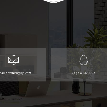
mail：szznlab@qq.com
QQ：455681723