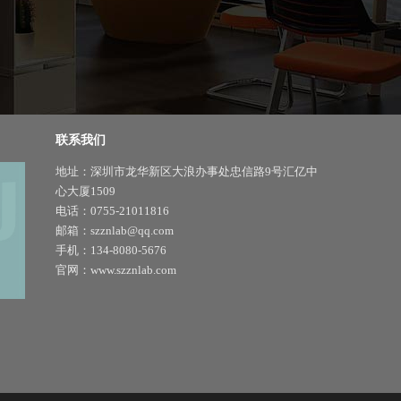
联系我们
地址：深圳市龙华新区大浪办事处忠信路9号汇亿中
心大厦1509
电话：0755-21011816
邮箱：szznlab@qq.com
手机：134-8080-5676
官网：www.szznlab.com