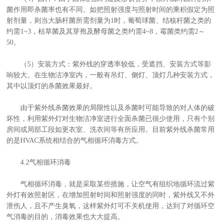
菌作用即杀菌率也有不同。如把照射强度与照射时间的乘积假定为照
射剂量，则当大肠杆菌所需剂量为1时，葡萄球菌、结核杆菌之类的
约需1~3，枯草菌及其芽孢及酵母菌之类约需4~8，霉菌类约需2～
50。
（5）安装方式：紫外线的穿透率较低，受遮挡、安装方式等影
响较大。在生物洁净室内，一般有吊灯、侧灯、顶灯几种安装方式，
其中以顶灯的杀菌效果最好。
由于紫外线杀菌效果的局限性以及杀菌时可能导致的对人体的破
坏性，利用紫外灯对生物洁净室进行全面杀菌已很少使用，只有个别
房间或局部工段如更衣室、洗衣间等有所应用。目前紫外线杀菌常用
的是HVAC系统相结合的气相循环消毒方式。
4.2气相循环消毒
气相循环消毒，就是采取某些措施，让空气有组织地循环流过紫
外灯有效照射区，在增加照射时间和照射强度的同时，紫外线又不外
泄伤人，且不产生臭氧，这样紫外灯可不关机使用，达到了对循环空
气消毒的目的，消毒效果也大大提高。