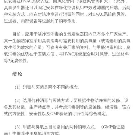
以安装在HVAC系统的送、回风总管内（该处风管需扩大）；此外，
臭氧发生器还可以固定安装在净化空调机组中效过滤器的后端。后两
种安装方式，内在对洁净室进行消毒的同时，对HVAC系统的风管、
过滤器、内部设备等也起到了消毒作用。
目前，应用于洁净室消毒的臭氧发生器国内已有多个厂家生产。
某一生物洁净室采用臭氧消毒时需要耗用的臭氧量（或需选用的臭氧
发生器为放水的产量）可参考有关厂家的资料。与甲醛消毒相比，臭
氧消毒的优势在于安装方便，与HVAC系统配合时对风管、过滤材料
等?无腐蚀性。
结 论
（1）消毒与灭菌是两个不同的概念。
（2）选用何种消毒与灭菌方式，要根据生物洁净室的装修、设
备及其材质、生产特点等，并考虑消毒剂等的腐蚀性、经济性，该方
式的方便性、安全性以及GMP验证的可行性等综合确定。
（3）甲醛与臭氧是目前常用的两种消毒方式。《GMP验证指
南》中推荐使用臭氧消毒方式。