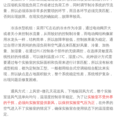
让压缩机实现低负荷工作或者过负荷工作，同时调节制冷系统的节流
量，所以必须添加非常多的繁琐的环节，而且各环节必
须完美匹配，
否则出现故障。在现实也的确如此，故障率较高。
冷冻水型机组：采用7℃左右的冷水作为冷源，通过电动阀开大
或者关小来控制水流量，从而较好的控制制冷量，而电动阀结构像家
用水龙头一样，结构简单，所以故障率较低，控制效果最为稳定。通
过合理计算房间的热湿负荷和空气露点来匹配好风量、冷量、加热
量、加湿量，在通过PLC控制各个部件的无级调控，在选择灵敏度高
线性好的传感器，可以做到温度±0.5℃，湿度±2%。此种设计方式需
要通过每个实验室的实际面积和负荷来进行计算匹配，所以没有标准
成型机组，都为定制加工型。一般都用组合式空调箱组合配比来实
现，所以缺点是占地面积较大，整个系统稳定性差，系统维护复杂，
出现问题后修复困难。
通风方式：上风管+微孔天花送风，下地板回风方式，整个实验
室送风气流单向均匀，温湿度控制非常稳定。为了让
实验室不受外界
的干扰，必须向实验室提供新风，以保持实验室气压为正
，在外界的
空气进入不了实验室的情况下，确保实验室在使用状态下的温湿度稳
定。