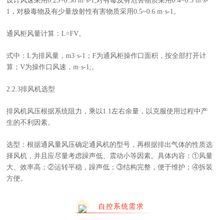
设计风速采用0.25~0.38 m·s-1;对有毒及有危害物质采用0.4~0.5 m·s-
1，对极毒物及有少量放射性有害物质采用0.5~0.6 m·s-1。
通风柜风量计算：L=FV。
式中：L为排风量，m3·s-1；F为通风柜操作口面积，按全部打开计
算；V为操作口风速，m·s-1;。
2.2.3排风机选型
排风机风压根据系统阻力，乘以1.1左右余量，以克服使用过程中产
生的不利因素。
选型：根据通风量风压确定通风机的型号，再根据排出气体的性质选
择风机，并且应尽量考虑躁声低、震动小等因素。具体内容：①风量
大、效率高；②运转平稳，躁声低；③结构完整，便于维护；④拆装
方便。
自控系统需求