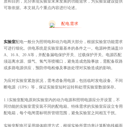
质和目的，充分体现实验室未来发展的功能需求，为实验室建设提供
可靠依据。本文就几个重点内容进行论述。
配电需求
实验室
配电一般分为照明电和动力电两大部分，根据实验室功能需求
可进行细化。供电系统是实验室最基本的条件之一。电源种类涵盖10
A、16 A、20 A等，并配备漏电保护开关、过载保护开关。电源匹配
须远离水源、煤气、氢气等喷嘴口，避免造成危险事故，需配备双路
或多路电源供应，预防停电检修及事故处理对实验造成的影响。
为应对实验室紧急状况，需考虑备用电源，包括临时发电设备、不间
断电源（UPS）等，保证实验室短时运转和处理实验室数据保存。
1.1实验室配电原则实验室内的动力电源和照明电源应分开设置，不
同功能的实验室需安装不同的配电箱。特殊需求的实验室应设立专用
配电箱，每个电闸需标明所管辖范围，避免实验室之间相互干扰。
实验室配电可采用墙体暗埋方式，根据实验所需功率计算配电线截面