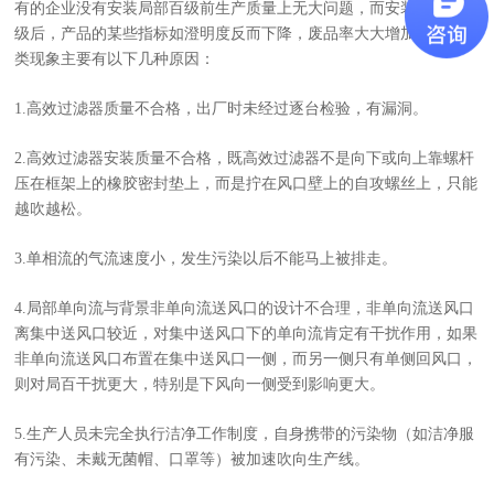
有的企业没有安装局部百级前生产质量上无大问题，而安装了局部百
级后，产品的某些指标如澄明度反而下降，废品率大大增加。产生此
类现象主要有以下几种原因：
1.高效过滤器质量不合格，出厂时未经过逐台检验，有漏洞。
2.高效过滤器安装质量不合格，既高效过滤器不是向下或向上靠螺杆
压在框架上的橡胶密封垫上，而是拧在风口壁上的自攻螺丝上，只能
越吹越松。
3.单相流的气流速度小，发生污染以后不能马上被排走。
4.局部单向流与背景非单向流送风口的设计不合理，非单向流送风口
离集中送风口较近，对集中送风口下的单向流肯定有干扰作用，如果
非单向流送风口布置在集中送风口一侧，而另一侧只有单侧回风口，
则对局百干扰更大，特别是下风向一侧受到影响更大。
5.生产人员未完全执行洁净工作制度，自身携带的污染物（如洁净服
有污染、未戴无菌帽、口罩等）被加速吹向生产线。