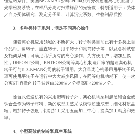
佳运转条件。美国BECKMAN公司oPtima系列分析超速离心机配备了
光学检测系统，在样品分离时扫描样品的光密度，特别适用于：受体
／自身受体研究、测定分子量、计算沉淀系数、生物制品质控
3、多种类转子系列，满足不同离心操作
随着离心机应用领域的不断扩大，转子种类目前已有十多类上百
个品种。角转子、垂直转子、甩平转子和滚筒转子等，以及各种试管
及托架系列，可满足几乎所有的离心操作。为方便用户，增加互换
性，DHPONT公司、KNTRON公司等离心机制造厂家的超速离心机
转子可与BECKMAN公司的转子通用。大容量离心机采用甩平转子风
罩可使甩平转子在运行中大大减少风阻，在同等电机功耗下，使一次
分离6升容量的转子转速由3200转／分提高到4200转／分。
除台式低速机有的采用塑料转子外，离心机均采用超硬铝合金或
钛合金作为转子材料，新的成型工艺采取模锻超速成型，细化材质晶
粒，增加转子强度，切削加工采用五面加工中心，提高加工精度和效
率。
4、小型高效的制冷和真空系统