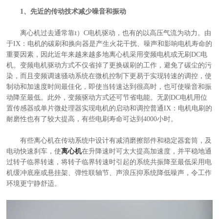
1、先近的传动技术减少噪音和振动
离心机过去通常靠t）C电机驱动，也有的以高压气流为动力。由
于IX：电机的碳刷和换向器是产生火花干扰、噪声和影响电机寿命的
重要因素，因此近年来越来越多地离心机采用变频电机或无刷DC电
机。变频电机驱动方式不仅省掉了更换碳刷的工作，避免了碳尘的污
染，而且变频调速骚动系统在微机控制下更易于实现转速的调控，使
制动和加速度时间最佳化，即使当转速达到很高时，也可使噪音和振
动降至最低。此外，变频驱动方式还可节省电能。无剧DC电机用位
置传感器或单片微处理器实现电机的启动和调控普通IX：电机电刷的
耐磨性也有了较大提高，有些电刷寿命可达到4000小时。
有些离心机在传动系统中设计有减消磨擦部件和稳定器套筒，及
电动快速刹车，使
离心机
在升降速时可太大提高加速度，并平稳地通
过转子临界转速，将转子临界转速时引起的系统共振降至最低采用电
机缓冲底座或悬挂架、弹性联轴节、声浪压抑系统降低噪声，令工作
环境更宁静舒适。