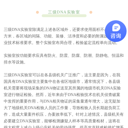
三级DNA实验室
三级DNA实验室除满足上述各区域外，还要求使用面积不小于130平
方米，各区域的间隔、功能、装修、洁净度和必要的附属设施符合行
业技术标准要求。整个实验室布局合理，检验鉴定流程单向流动。
实验室按功能要求应具有防火、防震、防腐、防潮、防静电、恒温和
排水等设施。
三级DNA实验室可以在各县级机关广泛推广，这主要是因为，在我
国具有DNA实验室主要集中在各省区地级市，通常情况下，各县级
机关需要将现场采集的DNA物证送至其所属的地级市机关DNA实验
室进行物证检验。然而，近年来由于DNA检验技术在机关侦查破案
中发挥的重要作用，与DNA相关物证的采集量逐年增大，这无疑加
大了地级机关DNA检验人员的工作量，导致检验人员长期超负荷工
作，造成大量案件积压，办案效率低下。针对上述情况，县级机关有
必要建立DNA实验室，能够检测嫌疑人样本等高质量检材，这将在
很大程度上减少上级公安机关的劳动强度，提高攻克疑难检接扩增系