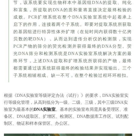
节，该系统要实现生物样本中基因组DNA的提取、纯化
和富集，所提取的DNA的质和量将直接决定最终检验的
成败。PCR扩增系统在整个DNA实验室系统中起着承上
启下的作用，连接着两个子系统。即要对提取系统所获取
的基因组进行特异性体外扩增（在短时间内获得数十亿拷
贝数的靶DNA），从而达到遗传分析仪的检测限，实现
PCR产物的筛分的荧光检测并获得最终的DNA分型。荧
光DNA筛分和检测系统是DNA实验室系统解决方案的最
终环节，上述DNA提取和扩增系统所获得的产物，最终
都需要通过该系统获得最终的检验结果并实现输出。三个
子系统相辅相成、缺一不可，在整个检验过程环环相扣。
根据《DNA实验室等级评定办法（试行）》的要求，DNA实验室实
行等级化管理，从高到低分为一级、二级、三级，其中三级DNA实
验室为最基本的
DNA实验室
。基本的实验室布局需具备受理区、准
备区、DNA提取区、扩增区、检测区、DNA数据库工作区、试剂配
制区、物证和样本保管区、办公区。