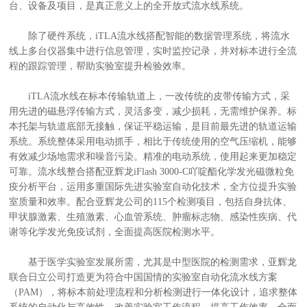
台、设备及项目，是真正意义上的全开放式流水线系统。
除了硬件系统，iTLA流水线搭配智能的数据管理系统，将流水
线上多台仪器集中进行信息管理，实时监控记录，并对标本进行全流
程的跟踪管理，帮助实验室提升检验效率。
iTLA流水线在标本传输轨道上，一改传统的皮带传输方式，采
用先进的磁悬浮传输方式，灵活多变，减少损耗，无需维护保养。标
本托架与轨道底部无接触，保证平稳运输，是目前最先进的轨道运输
系统。系统整体采用电动抓手，相比于传统使用的空气压缩机，能够
有效减少场地需求和噪音污染。精准的电动系统，使用起来更加稳定
可靠。流水线整合搭配亚辉龙iFlash 3000-C吖啶酯化学发光磁微粒免
疫分析平台，运用多重国际先进实验室自动化技术，全方位提升实验
室质量和效率。配合亚辉龙公司的115个检测项目，包括自身抗体、
甲状腺激素、生殖激素、心血管系统、肿瘤标志物、感染性疾病、代
谢等化学发光免疫试剂，全面提高医院检测水平。
基于医学实验室发展所需，尤其是中型医院的检测需求，亚辉龙
联合日立公司打造更为符合中国国情的实验室自动化流水线方案
（PAM），将标本前处理流程和分析检测进行一体化设计，追求整体