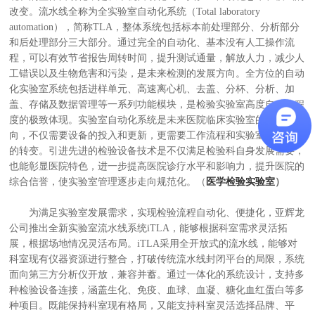
改变。流水线全称为全实验室自动化系统（Total laboratory
automation），简称TLA，整体系统包括标本前处理部分、分析部分
和后处理部分三大部分。通过完全的自动化、基本没有人工操作流
程，可以有效节省报告周转时间，提升测试通量，解放人力，减少人
工错误以及生物危害和污染，是未来检测的发展方向。全方位的自动
化实验室系统包括进样单元、高速离心机、去盖、分杯、分析、加
盖、存储及数据管理等一系列功能模块，是检验实验室高度自动化程
度的极致体现。实验室自动化系统是未来医院临床实验室的发展方
向，不仅需要设备的投入和更新，更需要工作流程和实验室管理模式
的转变。引进先进的检验设备技术是不仅满足检验科自身发展需要，
也能彰显医院特色，进一步提高医院诊疗水平和影响力，提升医院的
综合信誉，使实验室管理逐步走向规范化。（
医学检验实验室
）
为满足实验室发展需求，实现检验流程自动化、便捷化，亚辉龙
公司推出全新实验室流水线系统iTLA，能够根据科室需求灵活拓
展，根据场地情况灵活布局。iTLA采用全开放式的流水线，能够对
科室现有仪器资源进行整合，打破传统流水线封闭平台的局限，系统
面向第三方分析仪开放，兼容并蓄。通过一体化的系统设计，支持多
种检验设备连接，涵盖生化、免疫、血球、血凝、糖化血红蛋白等多
种项目。既能保持科室现有格局，又能支持科室灵活选择品牌、平