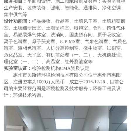
服务项目：
平面图设计、施工图纸绘制及会审；实验室台柜
生产安装、装饰装修、强电、智能化、通排风、净化空调、
集中供气等
设计功能间：
样品接收、样品室、土壤风干室、土壤粗研磨
室、土壤细研磨室、土壤留样室、嗅辩室、仓库、惰性气体
室、易燃易爆气体室、洗消间、固废暂存间、原子吸收室、
离子色谱室、原子荧光室、
ICP-MS
室、气象色谱室、气质色
谱室、液相色谱室、人机分离控制室、微生物室、试剂室、
危化品室、天平室、有机前处理（一、二）、无机前处理、
理化室（一、二）、高温室、红外测油室等
实验室认证：
检验检测机构
CMA
资质认定
惠州市贝斯特环境检测技术有限公司位于惠州市惠阳
区，注册资本为1000万人民币，成立于2016-12-26，目前公
司的主要经营范围是环境检测及技术服务；环保工程及设
计；环保技术咨询。