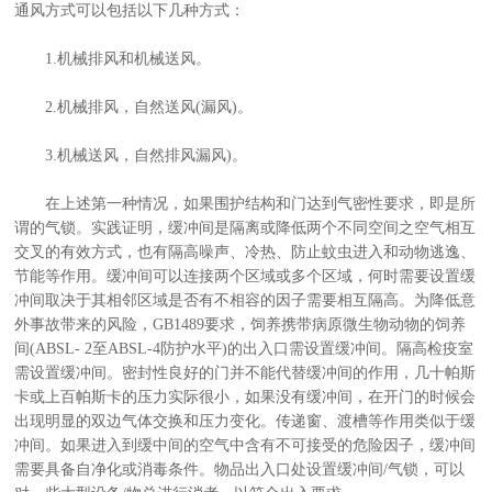
通风方式可以包括以下几种方式：
1.机械排风和机械送风。
2.机械排风，自然送风(漏风)。
3.机械送风，自然排风漏风)。
在上述第一种情况，如果围护结构和门达到气密性要求，即是所
谓的气锁。实践证明，缓冲间是隔离或降低两个不同空间之空气相互
交叉的有效方式，也有隔高噪声、冷热、防止蚊虫进入和动物逃逸、
节能等作用。缓冲间可以连接两个区域或多个区域，何时需要设置缓
冲间取决于其相邻区域是否有不相容的因子需要相互隔高。为降低意
外事故带来的风险，GB1489要求，饲养携带病原微生物动物的饲养
间(ABSL- 2至ABSL-4防护水平)的出入口需设置缓冲间。隔高检疫室
需设置缓冲间。密封性良好的门并不能代替缓冲间的作用，几十帕斯
卡或上百帕斯卡的压力实际很小，如果没有缓冲间，在开门的时候会
出现明显的双边气体交换和压力变化。传递窗、渡槽等作用类似于缓
冲间。如果进入到缓中间的空气中含有不可接受的危险因子，缓冲间
需要具备自净化或消毒条件。物品出入口处设置缓冲间/气锁，可以