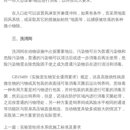
对一些大型设备/物总进行消者，以符合出入要求。
在入口处可以设置风淋室并兼缓冲间，如果有条件，宜采用地面
回风系统，或采取其它的措施如粘性“地面等，以捕获被吹落的各种
微小物除。
三、洗消间
洗消间在动物设施中占据重要地位。污染物可分为普通污染物和
危险污染物，普通的污染物可以清洁后或进一步消毒后再次使用，危
险污染物需去除危险因子使之成为普通污染物后在进行清洁和消毒。
GB19489《实验室生物安全通用要求》规定，涉及高致病性病原
微生物的污物或其包装的表面须可靠消毒灭菌后运出饲养间。意味着
一种布局方案是对污物进行包装，并对包装的表面进行可案的消毒灭
菌，然后运出饲养间，但是，还须在防护区域内进行消毒灭菌处理，
之后按普通的污物理处，另一种方案是饲养间或风险水平相同的通道
等功能区与双扉高压锅直接相连。当动物笼具较多或较大的情况下，
采取第二种方案更切合实际需求。
上一篇：实验室给排水系统施工标准及要求