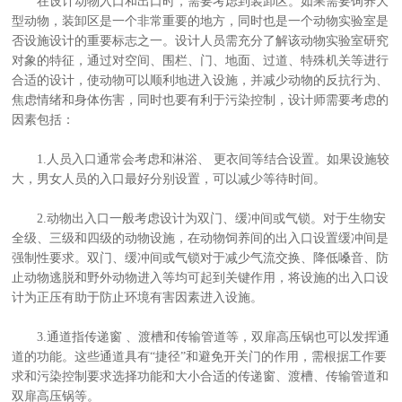
在设计动物入口和出口时，需要考虑到装卸区。如果需要饲养大
型动物，装卸区是一个非常重要的地方，同时也是一个动物实验室是
否设施设计的重要标志之一。设计人员需充分了解该动物实验室研究
对象的特征，通过对空间、围栏、门、地面、过道、特殊机关等进行
合适的设计，使动物可以顺利地进入设施，并减少动物的反抗行为、
焦虑情绪和身体伤害，同时也要有利于污染控制，设计师需要考虑的
因素包括：
1.人员入口通常会考虑和淋浴、 更衣间等结合设置。如果设施较
大，男女人员的入口最好分别设置，可以减少等待时间。
2.动物出入口一般考虑设计为双门、缓冲间或气锁。对于生物安
全级、三级和四级的动物设施，在动物饲养间的出入口设置缓冲间是
强制性要求。双门、缓冲间或气锁对于减少气流交换、降低嗓音、防
止动物逃脱和野外动物进入等均可起到关键作用，将设施的出入口设
计为正压有助于防止环境有害因素进入设施。
3.通道指传递窗 、渡槽和传输管道等，双扉高压锅也可以发挥通
道的功能。这些通道具有“捷径”和避免开关门的作用，需根据工作要
求和污染控制要求选择功能和大小合适的传递窗、渡槽、传输管道和
双扉高压锅等。