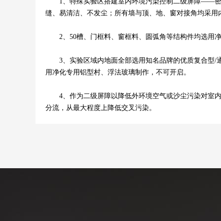
1、特殊实验区搭建室内环境污染控制二级屏障——密闭间，
缝、易清洁、不发尘；所有墙与顶、地、窗对接角均采用
2、50槽、门框料、窗框料、圆弧角等结构件均选用净
3、实验区域内地面全部选用知名品牌的优质复合型/通体
用净化专用铝型村、浮法玻璃制作，不可开启。
4、作为二级屏障以降低外环境空气或沙尘污染对室内的
分流，从最大程度上降低交叉污染。