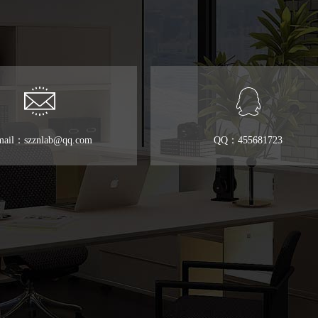
mail：szznlab@qq.com
QQ：455681723