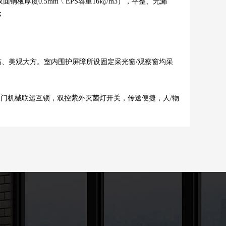
厚度0.5mm﹨EPS容重16㎏/m3），平整、无漏
；
洁、美观大方。室内围护屏障所设固定采光窗/观察窗均采
门机械联运互锁，双控紫外灭菌灯开关，传送便捷，人/物