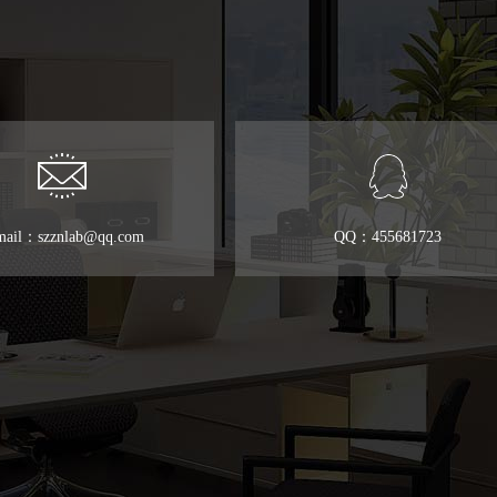
mail：szznlab@qq.com
QQ：455681723