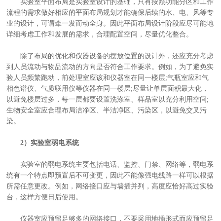
实验室平面布局是实验室设计的基础，只有按照功能分区和工作
流程的需求做好相应的平面布局规划才能确保后续的水、电、风等专
业的设计，可谓牵一发而动全身。因此平面布局设计阶段应尽可能地
详细考虑工作和发展的需求，合理配置空间，尽量优化整合。
除了布局的优化和仪器设备的摆放位置的设计外，还应充分考虑
到人员流动与物品流动的方向是否符合工作要求。例如，为了避免实
验人员频繁跑动，前处理室应该和仪器室在同一楼层;气瓶室应和气
相色谱仪、气质联用仪等仪器在同一楼层;尽量让单层面积最大化，
以避免楼层过多，每一层都要设置洗涤室、样品室以充分利用空间;
生物安全室应合理布局洁净区、半洁净区、污染区，以避免交叉污
染。
2）实验室弱电系统
实验室的弱电系统主要包括电话、监控、门禁、网络等，弱电系
统有一个特点即预置后不可变更，因此不能像强电线路一样可以根据
所需任意更改。例如，网络接口应与墙插并列，高度应恰好高过实验
台，这样方便日后使用。
仪器室应预留足够多的网络接口，不要采用地插形式而应预留足