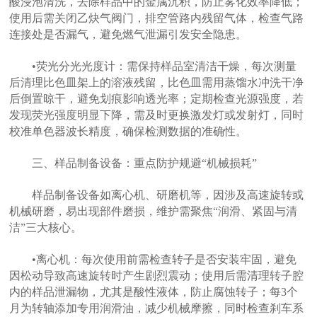
酸浸泡清洗，去除样品中的金属沉积，防止雾化效率降低；
使用后需关闭乙炔气阀门，排空管路内残留气体，检查气路
连接处是否漏气，避免燃气泄漏引发安全隐患。
•荧光分光光度计：需保持样品室清洁干燥，每次测量
后清理比色皿架上的溶液残留，比色皿需用蒸馏水冲洗干净
后倒置晾干，避免划痕影响透光率；定期检查光源强度，若
发现荧光强度明显下降，需及时更换激发灯或发射灯，同时
校准单色器波长精度，确保检测数据的准确性。
三、样品制备设备：重点防护规避“机械损耗”
样品制备设备如离心机、研磨机等，因涉及高速旋转或
机械研磨，易出现部件磨损，维护需聚焦“润滑、紧固与清
洁”三大核心。
•离心机：每次使用前需检查转子是否安装牢固，避免
因松动导致高速旋转时产生剧烈震动；使用后需清理转子腔
内的样品泄漏物，尤其是酸性液体，防止腐蚀转子；每3个
月为转轴添加专用润滑油，减少机械摩擦，同时检查刹车系