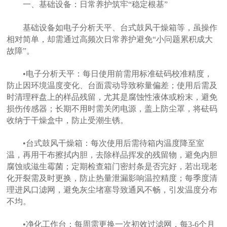
一、基础设备：日常养护筑牢“稳定根基”
基础设备如电子分析天平、台式鼓风干燥箱等，虽操作
相对简单，却需通过高频次日常养护避免“小问题累积成大
故障”。
•电子分析天平：每日使用前需用标准砝码校准精度，
防止因环境温度变化、台面震动导致称量偏差；使用后需及
时清理秤盘上的样品残留，尤其是腐蚀性液体或粉末，避免
损伤传感器；长期不用时需关闭电源，盖上防尘罩，将砝码
收纳于干燥盒中，防止受潮生锈。
•台式鼓风干燥箱：每次使用后需待箱内温度降至室
温，再用干布擦拭内胆，去除样品挥发的残留物，避免内胆
腐蚀或滋生霉菌；定期检查箱门密封条是否完好，若出现老
化开裂需及时更换，防止热量泄漏影响温控精度；每季度清
理进风口滤网，避免灰尘堵塞导致通风不畅，引发温度分布
不均。
•净化工作台：每周需更换一次初效过滤网，每3-6个月