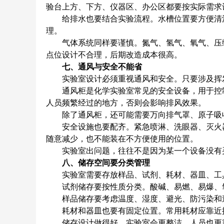
验台上方、下方、仪器区、办公区都要按实际需求
给排水也要结合实验流程。水槽位置要方便清洗
理。
气体系统同样要谨慎。氮气、氢气、氧气、压缩
点位设计不合理，后期改造成本很高。
七、通风与安全不能省
实验室设计必须重视通风和安全。只要涉及挥发
通风柜是化学实验室常见的安全设备，用于控制
人员频繁经过的地方，否则会影响排风效果。
除了通风柜，还可能需要万向排气罩、原子吸收
安全设施也要配齐。紧急喷淋、洗眼器、灭火器
随意减少，也不能装在不方便使用的位置。
实验室出问题，往往不是因为某一个设备没有买
八、储存空间要分类管理
实验室需要存放样品、试剂、耗材、器皿、工具
试剂储存要按性质分类。酸碱、易燃、易爆、氧
样品储存要考虑温度、湿度、避光、防污染和追
耗材和器皿也要有固定位置。常用耗材应靠近操
储存设计做得好，实验室会更整洁，人员也更