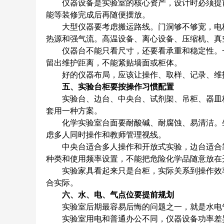
仪器设备是实验室的核心资产，设计时必须提前
能等装修完成后再随便摆放。
大型仪器要考虑搬运路线。门洞够不够宽，电梯
热源和强气流。高温设备、离心设备、压缩机、真
仪器台不能只看尺寸，还要看承重和稳定性。一
留出维护距离，不能紧贴墙面或柜体。
好的仪器布局，应该让操作、取样、记录、维护
五、实验台柜要按操作习惯配置
实验台、边台、中央台、试剂架、吊柜、器皿柜
套用一种方案。
化学实验室台面要耐酸碱、耐腐蚀、易清洁。生
虑多人同时操作和教师管理视线。
中央台适合多人操作和开放式实验，边台适合靠
种类和使用频率设置，不能把危险化学品随意放在
实验家具看起来只是台柜，实际关系到操作效率
合实际。
六、水、电、气点位要提前规划
实验室后期最容易后悔的问题之一，就是水电气
实验室用电和普通办公不同，仪器设备功率差异