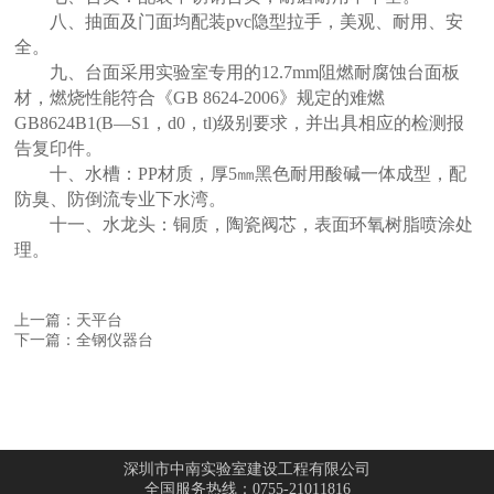
八、抽面及门面均配装pvc隐型拉手，美观、耐用、安
全。
九、台面采用实验室专用的12.7mm阻燃耐腐蚀台面板
材，燃烧性能符合《GB 8624-2006》规定的难燃
GB8624B1(B—S1，d0，tl)级别要求，并出具相应的检测报
告复印件。
十、水槽：PP材质，厚5㎜黑色耐用酸碱一体成型，配
防臭、防倒流专业下水湾。
十一、水龙头：铜质，陶瓷阀芯，表面环氧树脂喷涂处
理。
上一篇：天平台
下一篇：全钢仪器台
深圳市中南实验室建设工程有限公司
全国服务热线：0755-21011816