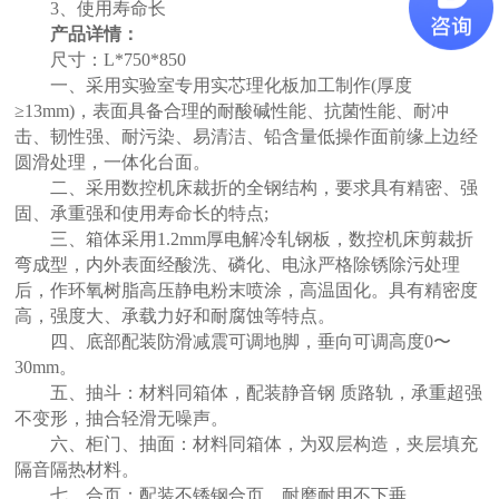
3、使用寿命长
产品详情：
尺寸：L*750*850
一、采用实验室专用实芯理化板加工制作(厚度
≥13mm)，表面具备合理的耐酸碱性能、抗菌性能、耐冲
击、韧性强、耐污染、易清洁、铅含量低操作面前缘上边经
圆滑处理，一体化台面。
二、采用数控机床裁折的全钢结构，要求具有精密、强
固、承重强和使用寿命长的特点;
三、箱体采用1.2mm厚电解冷轧钢板，数控机床剪裁折
弯成型，内外表面经酸洗、磷化、电泳严格除锈除污处理
后，作环氧树脂高压静电粉末喷涂，高温固化。具有精密度
高，强度大、承载力好和耐腐蚀等特点。
四、底部配装防滑减震可调地脚，垂向可调高度0〜
30mm。
五、抽斗：材料同箱体，配装静音钢 质路轨，承重超强
不变形，抽合轻滑无噪声。
六、柜门、抽面：材料同箱体，为双层构造，夹层填充
隔音隔热材料。
七、合页：配装不锈钢合页，耐磨耐用不下垂。