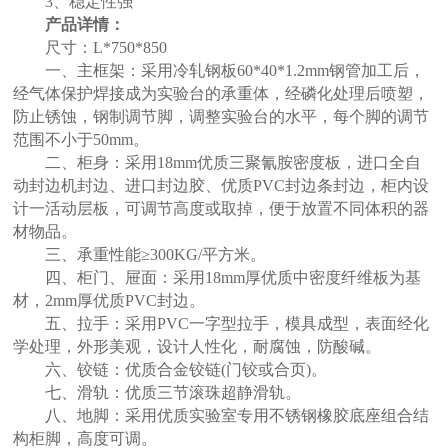
3、稳定性强
产品详情：
尺寸：L*750*850
一、主框架：采用冷轧钢板60*40*1.2mm钢管加工后，
经气体保护焊接成为实验台的承重体，经磷化处理后喷塑，
防止锈蚀，钢制调节脚，调整实验台的水平，每个脚的调节
范围不小于50mm。
二、柜身：采用18mm优质三聚氰胺密度板，进口全自
动封边机封边、进口封边胶、优质PVC封边条封边，柜内设
计一活动层板，可调节高度或取掉，便于放置不同体积的器
材物品。
三、承重性能≥300KG/平方米。
四、柜门、屉面：采用18mm厚优质中密度纤维板为基
材，2mm厚优质PVC封边。
五、拉手：采用PVC一字型拉手，模具成型，表面经化
学处理，外形美观，设计人性化，耐腐蚀，防酸碱。
六、铰链：优质合金铰链(门铰或合页)。
七、滑轨：优质三节滚珠超静滑轨。
八、地脚：采用优质实验室专用不锈钢橡胶底座组合结
构柜脚，高度可调。