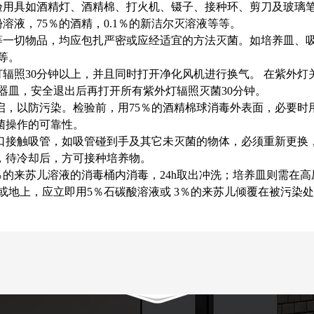
验用具如酒精灯、酒精棉、打火机、镊子、接种环、剪刀及玻璃
溶液，75％的酒精，0.1％的新洁尔灭溶液等等。
一切物品，均应包扎严密或应经适宜的方法灭菌。如培养皿、吸管用
钟等。
辐照30分钟以上，并且同时打开净化风机进行换气。 在紫外
器皿，安全退出后再打开所有紫外灯辐照灭菌30分钟。
启，以防污染。检验前，用75％的酒精棉球消毒外表面，必要时
菌操作的可靠性。
口接触吸管，如吸管碰到手及其它未灭菌的物体，必须重新更换
，待冷却后，方可接种培养物。
％的来苏儿溶液的消毒桶内消毒，24h取出冲洗；培养皿则需在
地上，应立即用5％石碳酸溶液或 3％的来苏儿倾覆在被污染处至