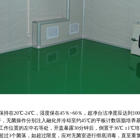
保持在20℃-24℃，湿度保在45％~60％，超净台洁净度应达到
，无菌操作分别注入融化并冷却至约45℃的平板计数琼脂培养基的 
在工作位置的左中右等处，开盖暴露30分钟后，倒置于36℃ ±1℃培
不得超过3个菌落，如超过限度，应对无菌室进行彻底消毒，直至重