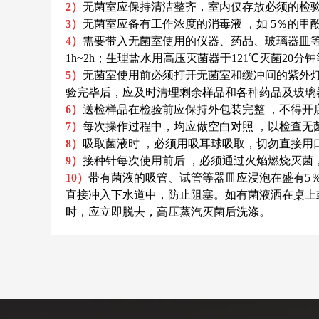
2）
无菌室应保持清洁整齐，室内仅存放必须的检
3）
无菌室应备有工作浓度的消毒液 ，如 5％的甲酚
4）
需要带入无菌室使用的仪器、药品、玻璃器皿等
1h~2h；生理盐水用高压灭菌器于121℃灭菌20分
5）
无菌室使用前必须打开无菌室和缓冲间的紫外灯
验完毕后，应及时清理剩余样品和各种药品及玻璃
6）
送检样品在检验前应保持外包装完整 ，不得开
7）
每次操作过程中，均应做空白对照 ，以检查无
8）
吸取菌液时 ，必须用吸耳球吸取，切勿直接用
9）
接种针每次使用前后 ，必须通过火焰燃烧灭菌
10）
带有菌液的吸管、试管等器皿应浸泡在盛有5
直接冲入下水道中，防止阻塞。如有菌液洒在桌上或
时，应立即脱去，高压蒸汽灭菌后洗涤。