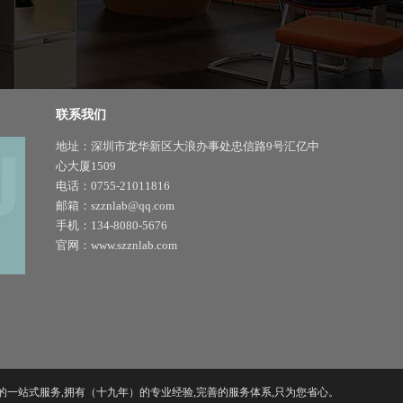
联系我们
地址：深圳市龙华新区大浪办事处忠信路9号汇亿中
心大厦1509
电话：0755-21011816
邮箱：szznlab@qq.com
手机：134-8080-5676
官网：www.szznlab.com
修 到售后的一站式服务,拥有（十九年）的专业经验,完善的服务体系,只为您省心。