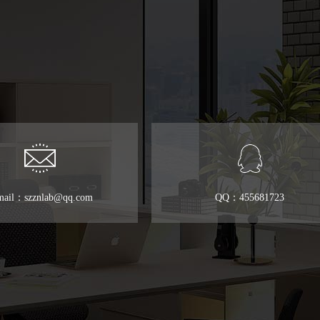
mail：szznlab@qq.com
QQ：455681723