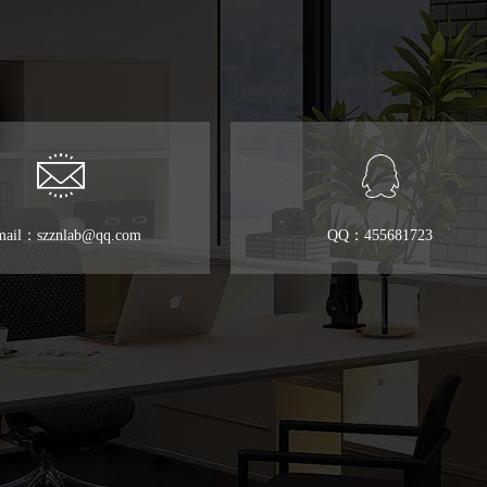
mail：szznlab@qq.com
QQ：455681723