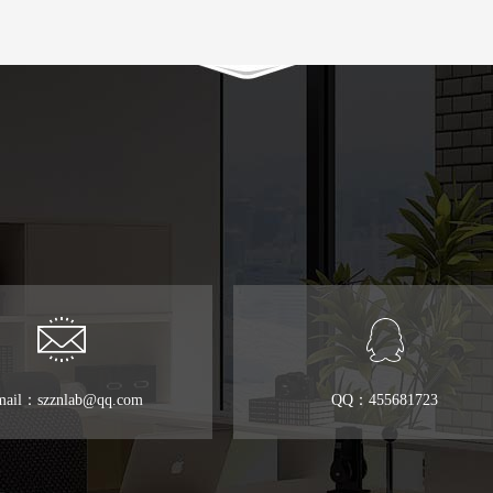
mail：szznlab@qq.com
QQ：455681723