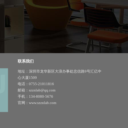
联系我们
地址：深圳市龙华新区大浪办事处忠信路9号汇亿中
心大厦1509
电话：0755-21011816
邮箱：szznlab@qq.com
手机：134-8080-5676
官网：www.szznlab.com