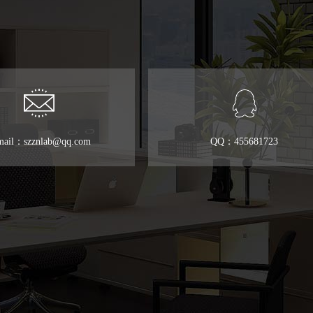
mail：szznlab@qq.com
QQ：455681723