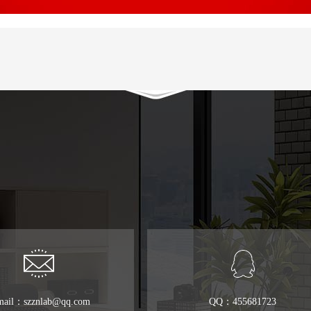
mail：szznlab@qq.com
QQ：455681723