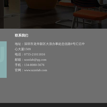
联系我们
地址：深圳市龙华新区大浪办事处忠信路9号汇亿中
心大厦1509
电话：0755-21011816
邮箱：szznlab@qq.com
手机：134-8080-5676
官网：www.szznlab.com