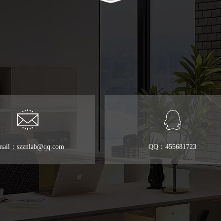
mail：szznlab@qq.com
QQ：455681723