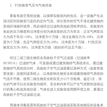
2、P3实验室气压与气体排放
要备有真空系统设施，以保障实验室内的负压。这一设施产生从
清洁区到实验室污染区的定向气流。排出室外的空气不准在建筑物内
其他区域循环使用，而必须经过过滤和其他处理程序排出。实验室内
各处的压力梯度和洁净度分别为淋浴室的压力为常压；正压气闸室压
力为高于常压+10Pa、洁净度为十万级；清洁走廊压力为-10Pa、洁净
度为十万级；负压气闸室压力为-20Pa、洁净度为十万级；P3负压实
验室压力为-30Pa、洁净度为万级（较好的可达五千级）。
经过二或三级生物安全高效粒子空气过滤器（过滤效率
99.995％）过滤的气体，可直接或通过建筑物排气系统排出。通过建
筑物排气系统排出时，高效粒子空气过滤器要以某种方式（如套简装
置连接）连接到该系统上，以免影响生物安全柜或建筑物排气系统的
气流不平衡。使用二级生物安全柜应至少12个月检测、鉴定1次，排
出的气体可以在实验室内循环。安全柜内有可以产生气溶胶的连续运
行的离心机或其他仪器，气体在进入实验室或周围环境之前，要通过
高效粒子空气过滤器过滤。
用液体消毒装置和高效粒子空气过滤器或采取其他相应的设备来