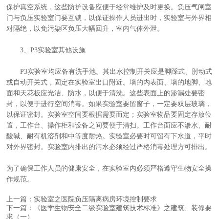
保护真空系统，这些防护设备应便于经常维护及时更换。负压气闸室
门与负压实验室门要互锁，以保证操作人员进出时，实验室与外界相
对隔绝，以免污染区负压大幅回升，室内气体外泄。
3、P3实验室其他设施
P3实验室均应备有洗手池。其出水控制开关应是脚踩式、肘动式
或自动开关式，固定在实验室出口附近。墙的内表面、墙的地脚、地
面和天花板应光洁、防水，以便于清洗。这些表面上的渗漏处要密
封，以便于进行空间消毒。如果实验室要留窗子，一定要双层玻璃，
以保证密封。实验室空间要根据需要而定；实验室物品要固定存放位
置，工作台、操作柜和设备之间要便于清扫。工作台面应不渗水、耐
酸碱、耐有机溶剂和中等度耐热。实验室必要时可留有下水道，平时
对外界密封。实验室内排出的污水必须经过严格消毒处理方可排出。
为了确保工作人员的健康安全，在实验室内必须严格遵守生物安全操
作规范。
上一篇：实验室之医院负压隔离病房环境控制要求
下一篇：《医学生物安全二级实验室建筑技术标准》之建筑、装修要
求（一）