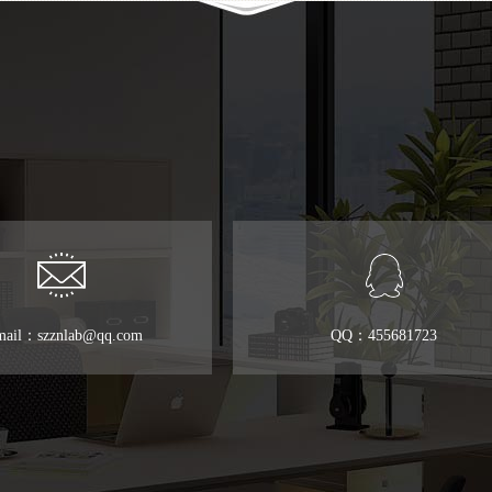
mail：szznlab@qq.com
QQ：455681723