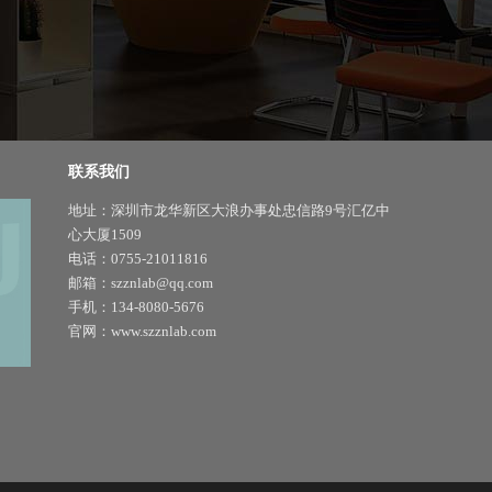
联系我们
地址：深圳市龙华新区大浪办事处忠信路9号汇亿中
心大厦1509
电话：0755-21011816
邮箱：szznlab@qq.com
手机：134-8080-5676
官网：www.szznlab.com