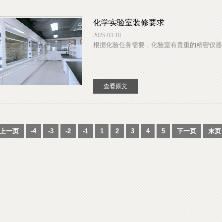
化学实验室装修要求
2025-03-18
根据化验任务需要，化验室有贵重的精密仪器和
查看原文
上一页
-4
-3
-2
-1
1
2
3
4
5
下一页
末页