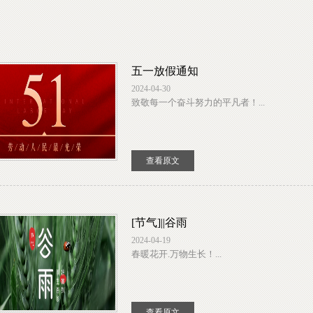
五一放假通知
2024-04-30
致敬每一个奋斗努力的平凡者！...
查看原文
[节气]||谷雨
2024-04-19
春暖花开.万物生长！...
查看原文