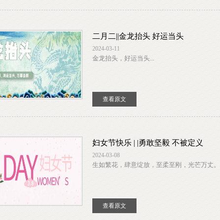
二月二||金龙抬头 好运当头
2024-03-11
金龙抬头，好运当头...
查看原文
妇女节快乐 | |勇敢坚毅 不被定义
2024-03-08
生如繁花，肆意绽放，至柔至刚，光芒万丈。祝
查看原文