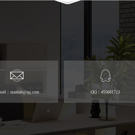
mail：szznlab@qq.com
QQ：455681723