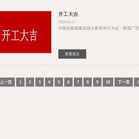
开工大吉
2024-02-17
中南实验室建设祝大家龙年行大运，财源广进、
查看原文
上一页
1
2
3
4
5
6
7
8
9
10
下一页