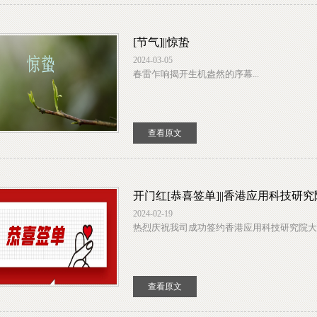
[节气]||惊蛰
2024-03-05
春雷乍响揭开生机盎然的序幕...
查看原文
开门红[恭喜签单]||香港应用科技
2024-02-19
热烈庆祝我司成功签约香港应用科技研究院大湾区
查看原文