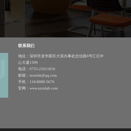
联系我们
地址：深圳市龙华新区大浪办事处忠信路9号汇亿中
心大厦1509
电话：0755-21011816
邮箱：szznlab@qq.com
手机：134-8080-5676
官网：www.szznlab.com