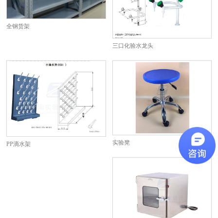
全钢货架
三口化验水龙头
实验凳
PP滴水架