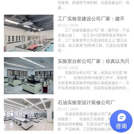
剂使用、挥发性气体控制、仪器设备运行、危
废....
工厂实验室建设公司厂家：建不
05-15 | 2026
好，产品质量白搞！
工厂实验室建设公司厂家：建不好，产品
质量白搞！ 在工业4.0浪潮席卷全球的今
天，工厂实验室早已不是传统意义上"摆几台
仪器、刷几面墙"的简单工程。它是企业质量
管....
实验室台柜公司厂家：你真以为只
05-14 | 2026
是“柜子”？
实验室台柜公司厂家：你真以为只是“柜
子”？ 在现代科研与检测工作中，实验室
台柜是构成实验空间的核心基础设施之一。它
不仅承担着存放试剂、仪器和实验器材的功....
石油实验室设计装修公司厂
05-13 | 2026
家：“≠”普通实验室！
石油实验室设计装修公司厂家：“≠”普通
实验室！ 石油化工实验室，绝非普通民用
建筑的简单翻版。它是石化产业链中原料分
析、产品检测、工艺研发的核心阵地，承载....