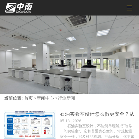
当前位置:
首页
>
新闻中心
>
行业新闻
石油实验室设计怎么做更安全？从
05-18 | 2026
功能分区到防爆通风的建设指南
石油实验室设计，不能简单理解成“装修
一间实验室”。它和普通办公空间、常规检测
室不一样，涉及样品检测、油品分析、化学试